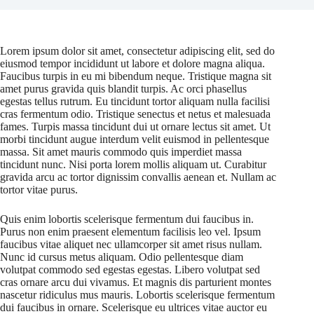
Lorem ipsum dolor sit amet, consectetur adipiscing elit, sed do
eiusmod tempor incididunt ut labore et dolore magna aliqua.
Faucibus turpis in eu mi bibendum neque. Tristique magna sit
amet purus gravida quis blandit turpis. Ac orci phasellus
egestas tellus rutrum. Eu tincidunt tortor aliquam nulla facilisi
cras fermentum odio. Tristique senectus et netus et malesuada
fames. Turpis massa tincidunt dui ut ornare lectus sit amet. Ut
morbi tincidunt augue interdum velit euismod in pellentesque
massa. Sit amet mauris commodo quis imperdiet massa
tincidunt nunc. Nisi porta lorem mollis aliquam ut. Curabitur
gravida arcu ac tortor dignissim convallis aenean et. Nullam ac
tortor vitae purus.
Quis enim lobortis scelerisque fermentum dui faucibus in.
Purus non enim praesent elementum facilisis leo vel. Ipsum
faucibus vitae aliquet nec ullamcorper sit amet risus nullam.
Nunc id cursus metus aliquam. Odio pellentesque diam
volutpat commodo sed egestas egestas. Libero volutpat sed
cras ornare arcu dui vivamus. Et magnis dis parturient montes
nascetur ridiculus mus mauris. Lobortis scelerisque fermentum
dui faucibus in ornare. Scelerisque eu ultrices vitae auctor eu