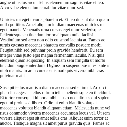
augue ut lectus arcu. Tellus elementum sagittis vitae et leo.
Arcu vitae elementum curabitur vitae nunc sed.
Ultricies mi eget mauris pharetra et. Et leo duis ut diam quam
nulla porttitor. Amet aliquam id diam maecenas ultricies mi
eget mauris. Venenatis urna cursus eget nunc scelerisque.
Pellentesque eu tincidunt tortor aliquam nulla facilisi.
Vestibulum sed arcu non odio euismod lacinia at. Fames ac
turpis egestas maecenas pharetra convallis posuere morbi.
Feugiat nibh sed pulvinar proin gravida hendrerit. Eu sem
integer vitae justo eget magna fermentum iaculis. Nisi quis
eleifend quam adipiscing. In aliquam sem fringilla ut morbi
tincidunt augue interdum. Dignissim suspendisse in est ante in
nibh mauris. In arcu cursus euismod quis viverra nibh cras
pulvinar mattis.
Suscipit tellus mauris a diam maecenas sed enim ut. Ac orci
phasellus egestas tellus rutrum tellus pellentesque eu tincidunt.
Et tortor consequat id porta nibh. Justo nec ultrices dui sapien
eget mi proin sed libero. Odio ut enim blandit volutpat
maecenas volutpat blandit aliquam etiam. Malesuada nunc vel
risus commodo viverra maecenas accumsan lacus vel. Ut sem
viverra aliquet eget sit amet tellus cras. Aliquet enim tortor at
auctor. Tristique magna sit amet purus gravida quis. Fames ac